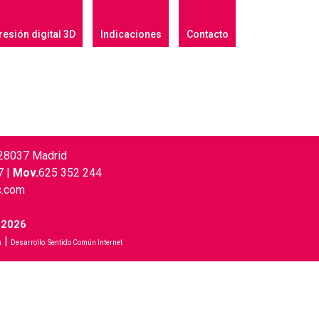
esión digital 3D
Indicaciones
Contacto
, 28037 Madrid
7
|
Mov.
625 352 244
c.com
 2026
|
n
Desarrollo:
Sentido Común Internet