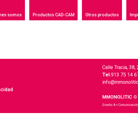
nes somos
Productos CAD-CAM
Otros productos
Impr
Calle Tracia, 38
Tel.
913 75 14 6
info@mmonoliti
acidad
MMONOLITIC ©
Diseño:
A + Comunicació